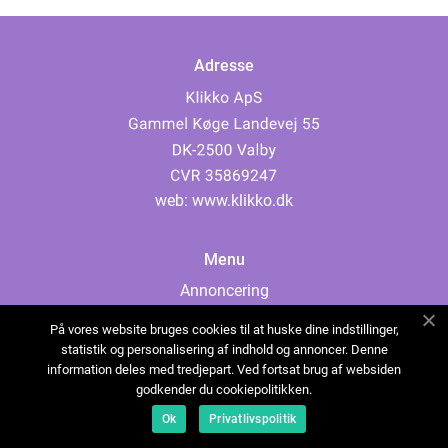
Adresse
web:
www.klikko.dk
Menu
Annoncering
Om os
På vores website bruges cookies til at huske dine indstillinger,
Cookies
statistik og personalisering af indhold og annoncer. Denne
information deles med tredjepart. Ved fortsat brug af websiden
Kontakt os
godkender du cookiepolitikken.
Sitemap
Ok
Privatlivspolitik