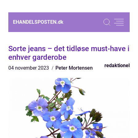
EHANDELSPOSTEN.
dk
Sorte jeans – det tidløse must-have i
enhver garderobe
redaktionel
04 november 2023
Peter Mortensen