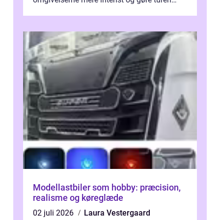
både sikker og ...
Modellastbiler som hobby: præcision,
realisme og køreglæde
02 juli 2026
Laura Vestergaard