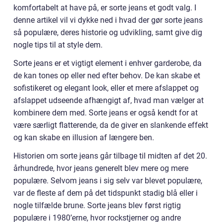
komfortabelt at have på, er sorte jeans et godt valg. I
denne artikel vil vi dykke ned i hvad der gør sorte jeans
så populære, deres historie og udvikling, samt give dig
nogle tips til at style dem.
Sorte jeans er et vigtigt element i enhver garderobe, da
de kan tones op eller ned efter behov. De kan skabe et
sofistikeret og elegant look, eller et mere afslappet og
afslappet udseende afhængigt af, hvad man vælger at
kombinere dem med. Sorte jeans er også kendt for at
være særligt flatterende, da de giver en slankende effekt
og kan skabe en illusion af længere ben.
Historien om sorte jeans går tilbage til midten af det 20.
århundrede, hvor jeans generelt blev mere og mere
populære. Selvom jeans i sig selv var blevet populære,
var de fleste af dem på det tidspunkt stadig blå eller i
nogle tilfælde brune. Sorte jeans blev først rigtig
populære i 1980’erne, hvor rockstjerner og andre