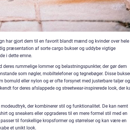
gn har gjort dem til en favorit blandt mænd og kvinder over hele
ndig præsentation af sorte cargo bukser og uddybe vigtige
ede i dette emne.
ed deres rummelige lommer og belastningspunkter, der gør dem
 genstande som nøgler, mobiltelefoner og tegnebøger. Disse bukse
om bomuld eller nylon og er ofte forsynet med justerbare taljer og
kendt for deres afslappede og streetwear-inspirerede look, der k
modeudtryk, der kombinerer stil og funktionalitet. De kan nemt
-shirt og sneakers eller opgraderes til en mere formel stil med en
 passer til forskellige kropsformer og størrelser og kan være en
kabe et unikt look.