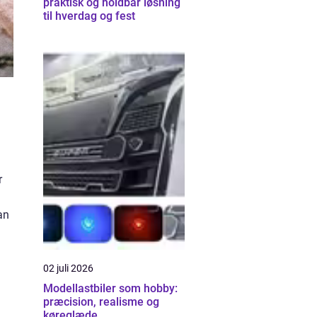
praktisk og holdbar løsning
til hverdag og fest
r
an
02 juli 2026
Modellastbiler som hobby:
præcision, realisme og
køreglæde