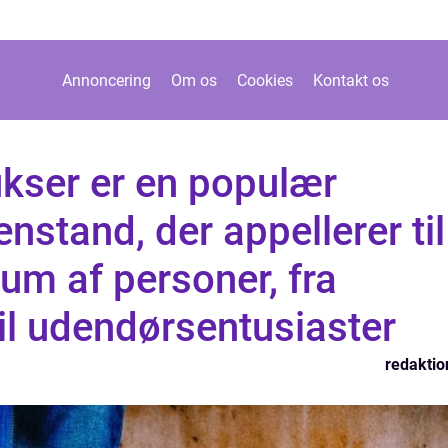
Annoncering
Om os
Cookies
Kontakt os
ukser er en populær
stand, der appellerer til
rum af personer, fra
til udendørsentusiaster
redaktio