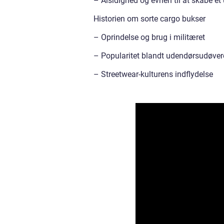
– Alsidighed og evnen til at skabe et 
Historien om sorte cargo bukser
– Oprindelse og brug i militæret
– Popularitet blandt udendørsudøver
– Streetwear-kulturens indflydelse