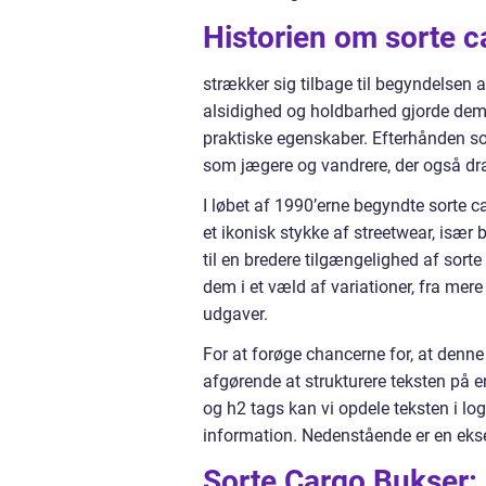
Historien om sorte 
strækker sig tilbage til begyndelsen a
alsidighed og holdbarhed gjorde dem 
praktiske egenskaber. Efterhånden s
som jægere og vandrere, der også dra
I løbet af 1990’erne begyndte sorte 
et ikonisk stykke af streetwear, især 
til en bredere tilgængelighed af sorte
dem i et væld af variationer, fra mer
udgaver.
For at forøge chancerne for, at denne 
afgørende at strukturere teksten på 
og h2 tags kan vi opdele teksten i log
information. Nedenstående er en ekse
Sorte Cargo Bukser: 