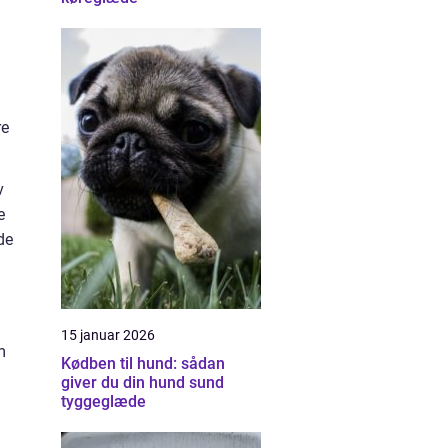
re
v
e
de
15 januar 2026
m
Kødben til hund: sådan
giver du din hund sund
tyggeglæde