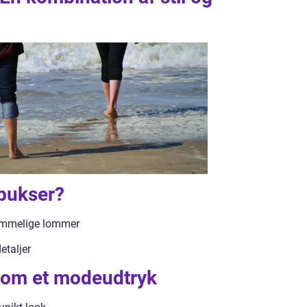
 bukser?
ummelige lommer
etaljer
som et modeudtryk