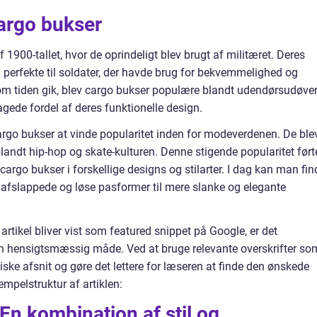
cargo bukser
f 1900-tallet, hvor de oprindeligt blev brugt af militæret. Deres
perfekte til soldater, der havde brug for bekvemmelighed og
om tiden gik, blev cargo bukser populære blandt udendørsudøve
gede fordel af deres funktionelle design.
cargo bukser at vinde popularitet inden for modeverdenen. De ble
blandt hip-hop og skate-kulturen. Denne stigende popularitet ført
 cargo bukser i forskellige designs og stilarter. I dag kan man fin
e afslappede og løse pasformer til mere slanke og elegante
artikel bliver vist som featured snippet på Google, er det
en hensigtsmæssig måde. Ved at bruge relevante overskrifter so
iske afsnit og gøre det lettere for læseren at finde den ønskede
mpelstruktur af artiklen:
En kombination af stil og