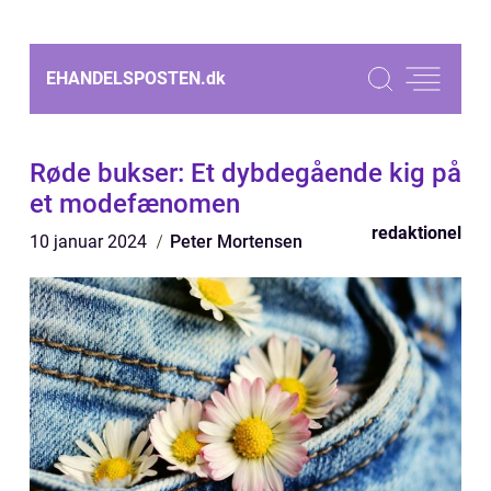
EHANDELSPOSTEN.
dk
Røde bukser: Et dybdegående kig på
et modefænomen
redaktionel
10 januar 2024
Peter Mortensen