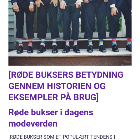
[RØDE BUKSERS BETYDNING
GENNEM HISTORIEN OG
EKSEMPLER PÅ BRUG]
Røde bukser i dagens
modeverden
[RØDE BUKSER SOM ET POPULÆRT TENDENS I