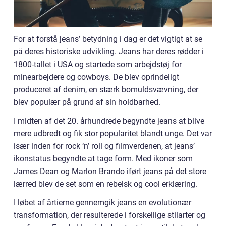
For at forstå jeans’ betydning i dag er det vigtigt at se
på deres historiske udvikling. Jeans har deres rødder i
1800-tallet i USA og startede som arbejdstøj for
minearbejdere og cowboys. De blev oprindeligt
produceret af denim, en stærk bomuldsvævning, der
blev populær på grund af sin holdbarhed.
I midten af det 20. århundrede begyndte jeans at blive
mere udbredt og fik stor popularitet blandt unge. Det var
især inden for rock ‘n’ roll og filmverdenen, at jeans’
ikonstatus begyndte at tage form. Med ikoner som
James Dean og Marlon Brando iført jeans på det store
lærred blev de set som en rebelsk og cool erklæring.
I løbet af årtierne gennemgik jeans en evolutionær
transformation, der resulterede i forskellige stilarter og