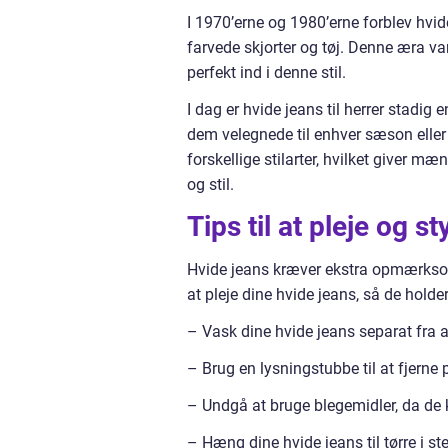
I 1970’erne og 1980’erne forblev hvi
farvede skjorter og tøj. Denne æra va
perfekt ind i denne stil.
I dag er hvide jeans til herrer stadi
dem velegnede til enhver sæson eller
forskellige stilarter, hvilket giver mæ
og stil.
Tips til at pleje og st
Hvide jeans kræver ekstra opmærksomhe
at pleje dine hvide jeans, så de holde
– Vask dine hvide jeans separat fra a
– Brug en lysningstubbe til at fjerne
– Undgå at bruge blegemidler, da de ka
– Hæng dine hvide jeans til tørre i st