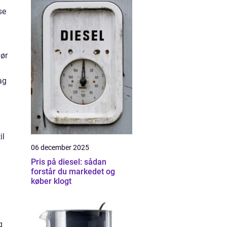
se
gør
ag
il
06 december 2025
Pris på diesel: sådan
forstår du markedet og
køber klogt
g