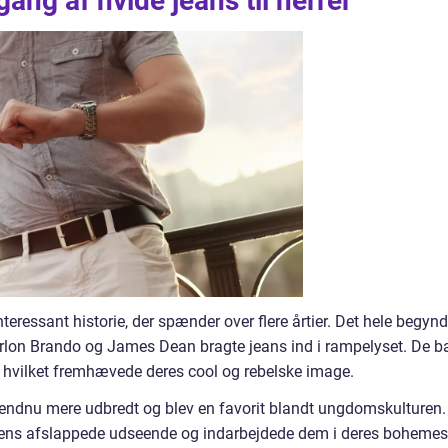
ang af hvide jeans til herrer
nteressant historie, der spænder over flere årtier. Det hele begynd
arlon Brando og James Dean bragte jeans ind i rampelyset. De b
id, hvilket fremhævede deres cool og rebelske image.
er endnu mere udbredt og blev en favorit blandt ungdomskulturen.
ens afslappede udseende og indarbejdede dem i deres bohemest