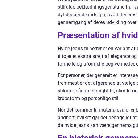
stilfulde beklædningsgenstand har væ
dybdegående indsigt i, hvad der er vig
gennemgang af deres udvikling over t
Præsentation af hvide
Hvide jeans til herrer er en variant a
tilføjer et ekstra strejf af elegance o
formelle og uformelle begivenheder, o
For personer, der generelt er interessere
fremmest er det afgørende at vælge den
stilarter, såsom straight fit, slim fit 
kropsform og personlige stil.
Når det kommer til materialevalg, er 
åndbart, hvilket gør det behageligt at
da hvide jeans kan være gennemsigtige