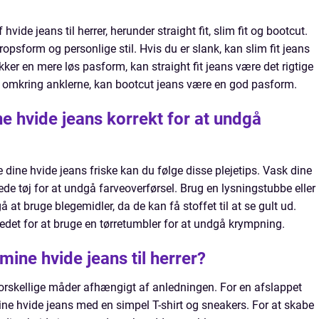
hvide jeans til herrer, herunder straight fit, slim fit og bootcut.
opsform og personlige stil. Hvis du er slank, kan slim fit jeans
kker en mere løs pasform, kan straight fit jeans være det rigtige
ds omkring anklerne, kan bootcut jeans være en god pasform.
e hvide jeans korrekt for at undgå
dine hvide jeans friske kan du følge disse plejetips. Vask dine
ede tøj for at undgå farveoverførsel. Brug en lysningstubbe eller
dgå at bruge blegemidler, da de kan få stoffet til at se gult ud.
stedet for at bruge en tørretumbler for at undgå krympning.
mine hvide jeans til herrer?
forskellige måder afhængigt af anledningen. For en afslappet
e hvide jeans med en simpel T-shirt og sneakers. For at skabe