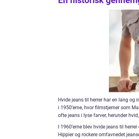
En historisk gennemg
Hvide jeans til herrer har en lang og i
i 1950’erne, hvor filmstjerner som M
ofte jeans i lyse farver, herunder hv
I 1960’erne blev hvide jeans til herr
Hippier og rockere omfavnedet jeans