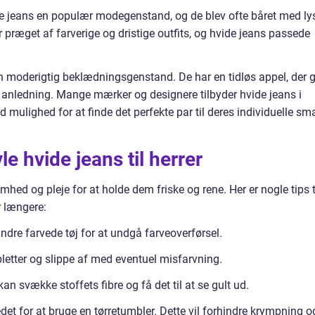
de jeans en populær modegenstand, og de blev ofte båret med ly
r præget af farverige og dristige outfits, og hvide jeans passede
g en moderigtig beklædningsgenstand. De har en tidløs appel, der 
 anledning. Mange mærker og designere tilbyder hvide jeans i
nd mulighed for at finde det perfekte par til deres individuelle sm
yle hvide jeans til herrer
d og pleje for at holde dem friske og rene. Her er nogle tips t
r længere:
ndre farvede tøj for at undgå farveoverførsel.
 pletter og slippe af med eventuel misfarvning.
n svække stoffets fibre og få det til at se gult ud.
edet for at bruge en tørretumbler. Dette vil forhindre krympning o