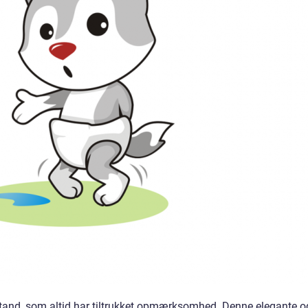
stand, som altid har tiltrukket opmærksomhed. Denne elegante o