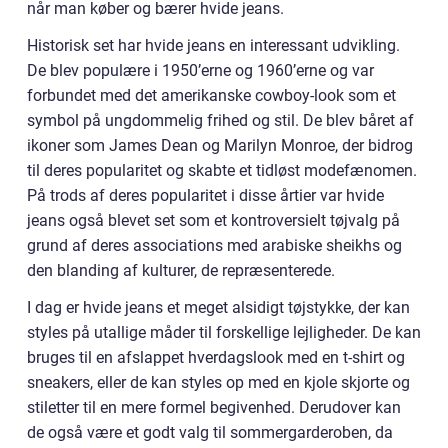
når man køber og bærer hvide jeans.
Historisk set har hvide jeans en interessant udvikling.
De blev populære i 1950’erne og 1960’erne og var
forbundet med det amerikanske cowboy-look som et
symbol på ungdommelig frihed og stil. De blev båret af
ikoner som James Dean og Marilyn Monroe, der bidrog
til deres popularitet og skabte et tidløst modefænomen.
På trods af deres popularitet i disse årtier var hvide
jeans også blevet set som et kontroversielt tøjvalg på
grund af deres associations med arabiske sheikhs og
den blanding af kulturer, de repræsenterede.
I dag er hvide jeans et meget alsidigt tøjstykke, der kan
styles på utallige måder til forskellige lejligheder. De kan
bruges til en afslappet hverdagslook med en t-shirt og
sneakers, eller de kan styles op med en kjole skjorte og
stiletter til en mere formel begivenhed. Derudover kan
de også være et godt valg til sommergarderoben, da