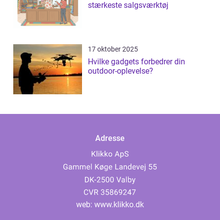
stærkeste salgsværktøj
17 oktober 2025
Hvilke gadgets forbedrer din
outdoor-oplevelse?
Adresse
web:
www.klikko.dk