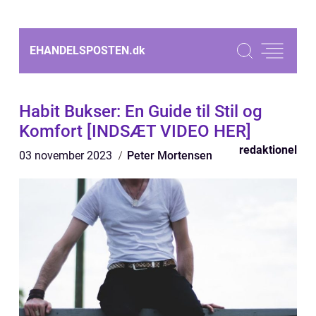
EHANDELSPOSTEN.
dk
Habit Bukser: En Guide til Stil og
Komfort [INDSÆT VIDEO HER]
redaktionel
03 november 2023
Peter Mortensen