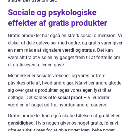
altid er bevidste om det.
Sociale og psykologiske
effekter af gratis produkter
Gratis produkter har også en stærk social dimension. Vi
elsker at dele oplevelser med andre, og gratis varer giver
en nem måde at signalere
værdi og status
. Det kan
være alt fra at vise en ny gadget frem til at fortælle om
et gratis event eller en gave.
Mennesker er sociale væsener, og vores adfærd
påvirkes ofte af, hvad andre gør. Når vi ser andre glæde
sig over gratis produkter, øges vores egen lyst til at
deltage. Det kaldes ofte
social proof
– vi vurderer
værdien af noget ud fra, hvordan andre reagerer.
Gratis produkter kan også skabe følelsen af
gæld eller
gensidighed
. Hvis nogen giver os noget gratis, føler vi
ofte et subtilt pres for at give noget igen, købe noget