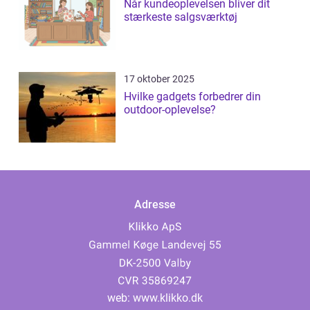
Når kundeoplevelsen bliver dit
stærkeste salgsværktøj
17 oktober 2025
Hvilke gadgets forbedrer din
outdoor-oplevelse?
Adresse
web:
www.klikko.dk