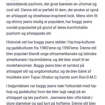
løstsiddende pasform, der giver bæreren en uformel og
cool stil. Denne stil er perfekt til dem, der ønsker at opnå
en afslappet og streetwear-inspireret look. Mens slim fit
og skinny jeans stadig er populære, har baggy jeans
vundet popularitet på grund af deres komfortable
pasform og afslappede stil.
Historisk set har baggy jeans rødder i hip-hop-kulturen
og gadekulturen fra 1980’erne og 1990’erne. Denne stil
blev populær blandt unge afroamerikanske og latinske
amerikanere i byområderne, og det blev snart til en
modefænomen. Baggy jeans blev et symbol på
afslappet stil og ungdomskultur, og de blev båret af
musikere som Tupac Shakur og bands som Run-D.M.C.
I begyndelsen var baggy jeans især forbundet med hip-
hop og gadekultur, hvor der blev lagt vægt på en
afslappet og løs pasform. Jeansene blev ofte båret i
store størrelser og sad lavt på hofterne. Denne stil blev