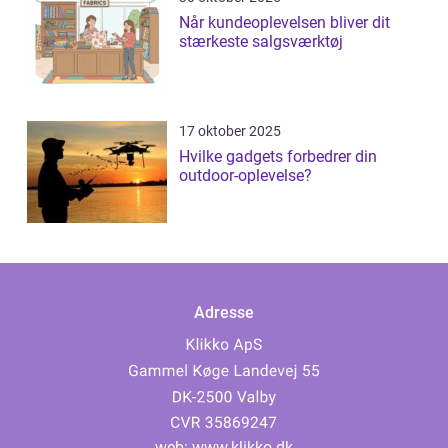
Når kundeoplevelsen bliver dit
stærkeste salgsværktøj
17 oktober 2025
Hvilke gadgets forbedrer din
outdoor-oplevelse?
Adresse
web:
www.klikko.dk